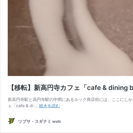
【移転】新高円寺カフェ「cafe & dinin
新高円寺駅と高円寺駅の中間にあるルック商店街には、ここにしかな
【移
ェ「cafe & di …
続きを読む
転】
新
ツブサ・スギナミ web
高
円