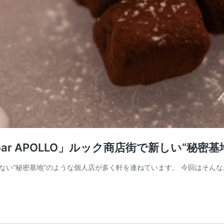
g bar APOLLO」ルック商店街で新しい“秘
い“秘密基地”のような個人店が多く軒を連ねています。 今回はそんな