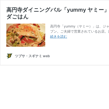
高円寺ダイニングバル「yummy ヤミ
ダごはん
高円寺「yummy（ヤミー）」は、ジャ
プン。ご夫婦で営業されているお店。
高
続きを読む
円
寺
ダ
ツブサ・スギナミ web
イ
ニ
ン
グ
バ
ル
「yummy
ヤ
ミ
ー」
ド