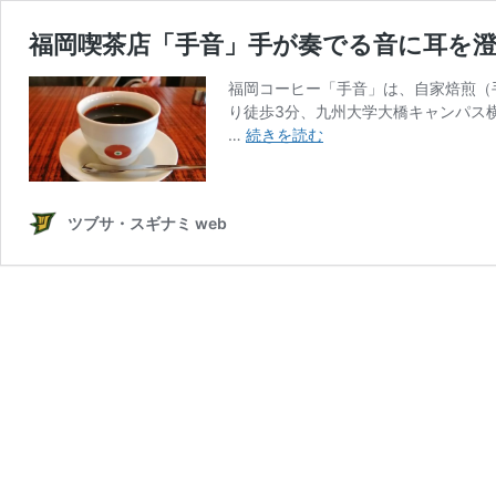
福岡喫茶店「手音」手が奏でる音に耳を
福岡コーヒー「手音」は、自家焙煎（
り徒歩3分、九州大学大橋キャンパス横
福
…
続きを読む
岡
喫
茶
ツブサ・スギナミ web
店
「手
音」
手
が
奏
で
る
音
に
耳
を