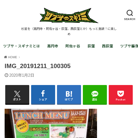
SEARCH
杉並を（高円寺・阿佐ヶ谷・荻窪、西荻窪とか）もっと貪欲！に楽し
め
ツブサ・スギナミとは
高円寺
阿佐ヶ谷
荻窪
西荻窪
ツブサ編
HOME
IMG_20191211_100305
2020年1月2日
ポスト
シェア
はてブ
送る
Pocket