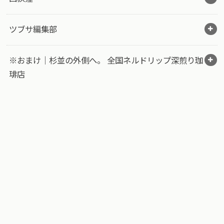
ツブサ編集部
※おまけ｜杉並の外側へ。 全国ネルドリップ深煎り珈
琲店