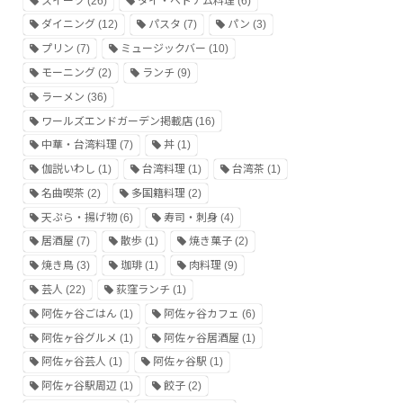
スイーツ
(26)
タイ・ベトナム料理
(6)
ダイニング
(12)
パスタ
(7)
パン
(3)
プリン
(7)
ミュージックバー
(10)
モーニング
(2)
ランチ
(9)
ラーメン
(36)
ワールズエンドガーデン掲載店
(16)
中華・台湾料理
(7)
丼
(1)
伽説いわし
(1)
台湾料理
(1)
台湾茶
(1)
名曲喫茶
(2)
多国籍料理
(2)
天ぷら・揚げ物
(6)
寿司・刺身
(4)
居酒屋
(7)
散歩
(1)
焼き菓子
(2)
焼き鳥
(3)
珈琲
(1)
肉料理
(9)
芸人
(22)
荻窪ランチ
(1)
阿佐ヶ谷ごはん
(1)
阿佐ヶ谷カフェ
(6)
阿佐ヶ谷グルメ
(1)
阿佐ヶ谷居酒屋
(1)
阿佐ヶ谷芸人
(1)
阿佐ヶ谷駅
(1)
阿佐ヶ谷駅周辺
(1)
餃子
(2)