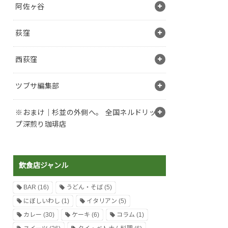
阿佐ヶ谷
荻窪
西荻窪
ツブサ編集部
※おまけ｜杉並の外側へ。 全国ネルドリッ
プ深煎り珈琲店
飲食店ジャンル
BAR
(16)
うどん・そば
(5)
にぼしいわし
(1)
イタリアン
(5)
カレー
(30)
ケーキ
(6)
コラム
(1)