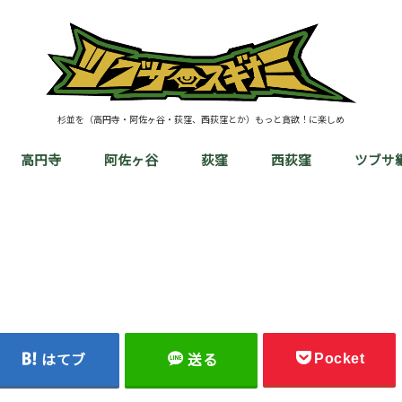
杉並を（高円寺・阿佐ヶ谷・荻窪、西荻窪とか）もっと貪欲！に楽しめ
高円寺
阿佐ヶ谷
荻窪
西荻窪
ツブサ
Pocket
はてブ
送る