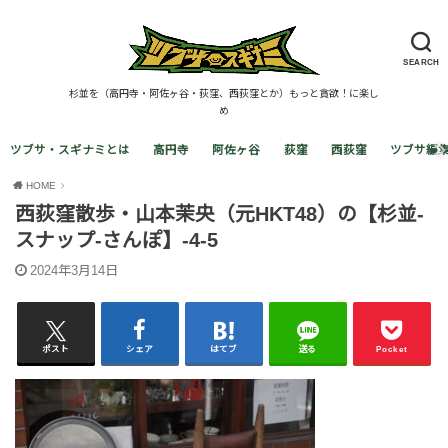
SEARCH
杉並を（高円寺・阿佐ヶ谷・荻窪、西荻窪とか）もっと貪欲！に楽し
め
ツブサ・スギナミとは
高円寺
阿佐ヶ谷
荻窪
西荻窪
ツブサ編
HOME
西荻窪散歩・山本茉央（元HKT48）の【杉並-
スナップ-さんぽ】-4-5
2024年3月14日
ポスト
シェア
はてブ
送る
Pocket