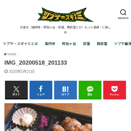
SEARCH
杉並を（高円寺・阿佐ヶ谷・荻窪、西荻窪とか）もっと貪欲！に楽し
め
ツブサ・スギナミとは
高円寺
阿佐ヶ谷
荻窪
西荻窪
ツブサ編
HOME
IMG_20200518_201133
2020年5月21日
ポスト
シェア
はてブ
送る
Pocket