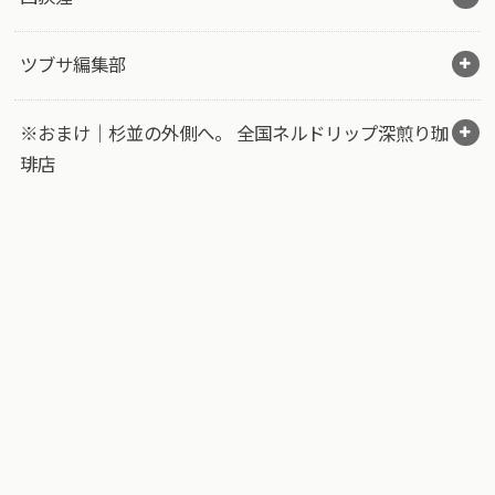
ツブサ編集部
※おまけ｜杉並の外側へ。 全国ネルドリップ深煎り珈
琲店