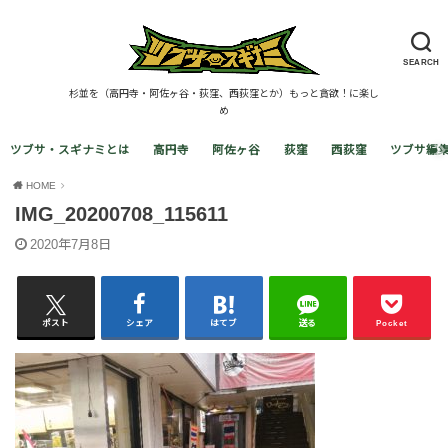
SEARCH
杉並を（高円寺・阿佐ヶ谷・荻窪、西荻窪とか）もっと貪欲！に楽し
め
ツブサ・スギナミとは
高円寺
阿佐ヶ谷
荻窪
西荻窪
ツブサ編
HOME
IMG_20200708_115611
2020年7月8日
ポスト
シェア
はてブ
送る
Pocket