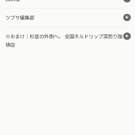
ツブサ編集部
※おまけ｜杉並の外側へ。 全国ネルドリップ深煎り珈
琲店