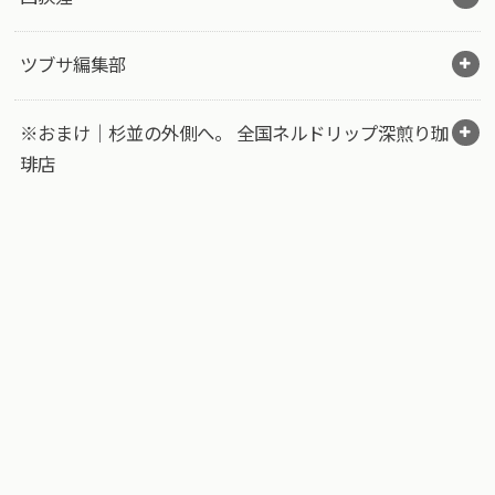
ツブサ編集部
※おまけ｜杉並の外側へ。 全国ネルドリップ深煎り珈
琲店