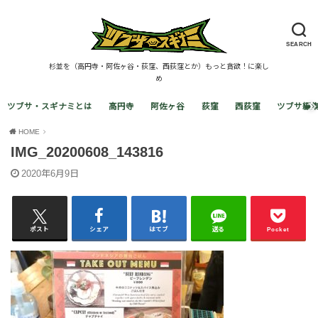
SEARCH
杉並を（高円寺・阿佐ヶ谷・荻窪、西荻窪とか）もっと貪欲！に楽し
め
ツブサ・スギナミとは
高円寺
阿佐ヶ谷
荻窪
西荻窪
ツブサ編
HOME
IMG_20200608_143816
2020年6月9日
ポスト
シェア
はてブ
送る
Pocket