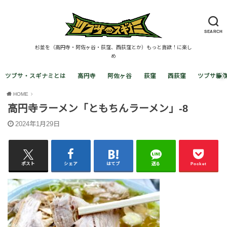
SEARCH
杉並を（高円寺・阿佐ヶ谷・荻窪、西荻窪とか）もっと貪欲！に楽し
め
ツブサ・スギナミとは
高円寺
阿佐ヶ谷
荻窪
西荻窪
ツブサ編
HOME
高円寺ラーメン「ともちんラーメン」-8
2024年1月29日
ポスト
シェア
はてブ
送る
Pocket