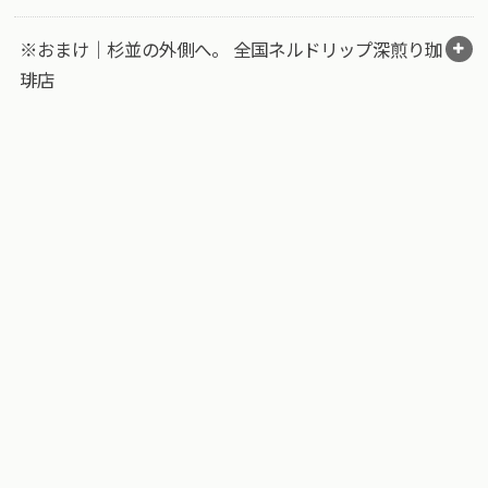
※おまけ｜杉並の外側へ。 全国ネルドリップ深煎り珈
琲店