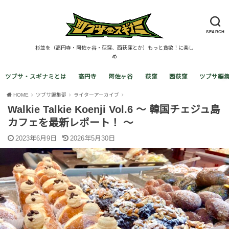
SEARCH
杉並を（高円寺・阿佐ヶ谷・荻窪、西荻窪とか）もっと貪欲！に楽し
め
ツブサ・スギナミとは
高円寺
阿佐ヶ谷
荻窪
西荻窪
ツブサ編
HOME
ツブサ編集部
ライターアーカイブ
Walkie Talkie Koenji Vol.6 〜 韓国チェジュ島
カフェを最新レポート！ 〜
2023年6月9日
2026年5月30日