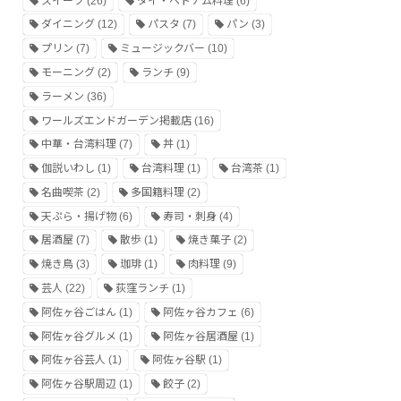
スイーツ
(26)
タイ・ベトナム料理
(6)
ダイニング
(12)
パスタ
(7)
パン
(3)
プリン
(7)
ミュージックバー
(10)
モーニング
(2)
ランチ
(9)
ラーメン
(36)
ワールズエンドガーデン掲載店
(16)
中華・台湾料理
(7)
丼
(1)
伽説いわし
(1)
台湾料理
(1)
台湾茶
(1)
名曲喫茶
(2)
多国籍料理
(2)
天ぷら・揚げ物
(6)
寿司・刺身
(4)
居酒屋
(7)
散歩
(1)
焼き菓子
(2)
焼き鳥
(3)
珈琲
(1)
肉料理
(9)
芸人
(22)
荻窪ランチ
(1)
阿佐ヶ谷ごはん
(1)
阿佐ヶ谷カフェ
(6)
阿佐ヶ谷グルメ
(1)
阿佐ヶ谷居酒屋
(1)
阿佐ヶ谷芸人
(1)
阿佐ヶ谷駅
(1)
阿佐ヶ谷駅周辺
(1)
餃子
(2)