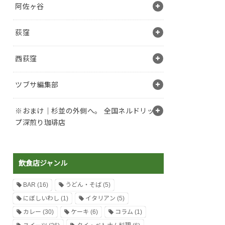
阿佐ヶ谷
荻窪
西荻窪
ツブサ編集部
※おまけ｜杉並の外側へ。 全国ネルドリッ
プ深煎り珈琲店
飲食店ジャンル
BAR
(16)
うどん・そば
(5)
にぼしいわし
(1)
イタリアン
(5)
カレー
(30)
ケーキ
(6)
コラム
(1)