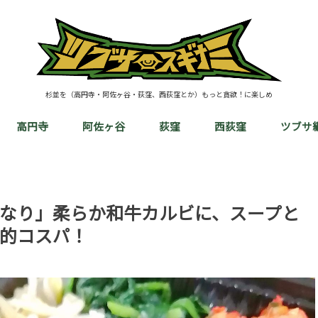
杉並を（高円寺・阿佐ヶ谷・荻窪、西荻窪とか）もっと貪欲！に楽しめ
高円寺
阿佐ヶ谷
荻窪
西荻窪
ツブサ
なり」柔らか和牛カルビに、スープと
的コスパ！