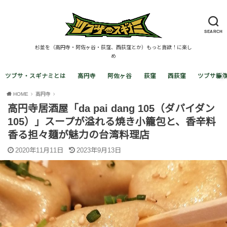
SEARCH
杉並を（高円寺・阿佐ヶ谷・荻窪、西荻窪とか）もっと貪欲！に楽し
め
ツブサ・スギナミとは
高円寺
阿佐ヶ谷
荻窪
西荻窪
ツブサ編
HOME
高円寺
高円寺居酒屋「da pai dang 105（ダパイダン
105）」スープが溢れる焼き小籠包と、香辛料
香る担々麺が魅力の台湾料理店
2020年11月11日
2023年9月13日