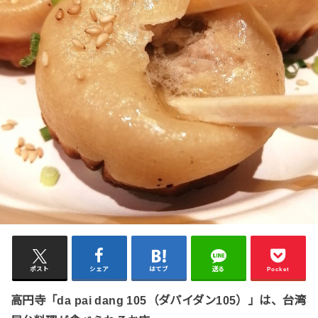
ポスト
シェア
はてブ
送る
Pocket
高円寺「da pai dang 105（ダパイダン105）」は、台湾