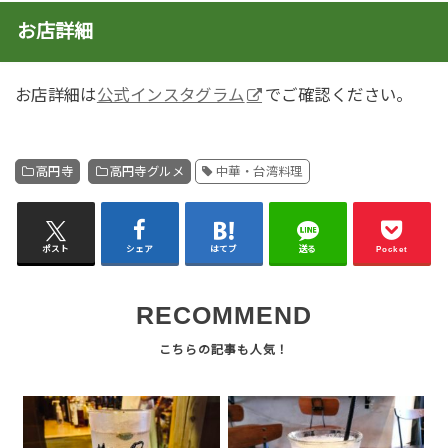
お店詳細
お店詳細は
公式インスタグラム
でご確認ください。
高円寺
高円寺グルメ
中華・台湾料理
ポスト
シェア
はてブ
送る
Pocket
RECOMMEND