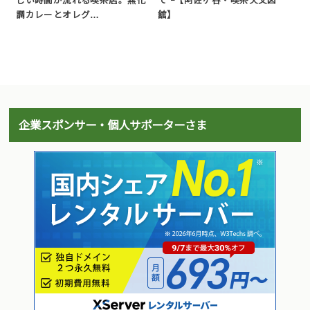
しい時間が流れる喫茶店。無化
て ｰ【阿佐ヶ谷・喫茶天文図
調カレーとオレグ…
舘】
企業スポンサー・個人サポーターさま