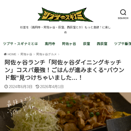
SEARCH
杉並を（高円寺・阿佐ヶ谷・荻窪、西荻窪とか）もっと貪欲！に楽し
め
ツブサ・スギナミとは
高円寺
阿佐ヶ谷
荻窪
西荻窪
ツブサ編
HOME
阿佐ヶ谷
阿佐ヶ谷グルメ
阿佐ヶ谷ランチ「阿佐ヶ谷ダイニングキッチ
ン」コスパ最強！ごはんが進みまくる“バウン
ド飯”見つけちゃいました…！
2024年6月3日
2026年4月1日