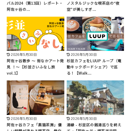
バル2024（第13回）レポート・
ノスタルジックな喫茶店の“夜
阿佐ヶ谷の…
空”が美しすぎ…
2026年5月30日
2026年5月30日
阿佐ヶ谷散歩 ～ 街なかアート発
杉並カフェをLUUP ループ（電
見 ！～【杉並さいふなし旅
動キックボードシェア）で巡
vol.1】
る！【Walk…
2026年5月30日
2026年5月30日
阿佐ヶ谷カフェ「黒猫茶房」優
湯縁 - 杉並区の銭湯巡りを終え