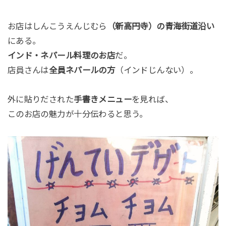
お店はしんこうえんじむら
（新高円寺）の青海街道沿い
にある。
インド・ネパール料理のお店
だ。
店員さんは
全員ネパールの方
（インドじんない）。
外に貼りだされた
手書きメニュー
を見れば、
このお店の魅力が十分伝わると思う。