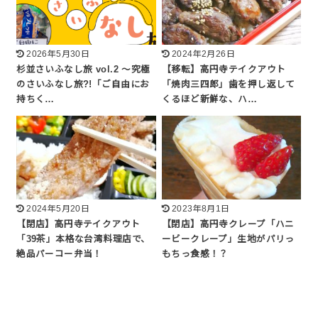
2026年5月30日
2024年2月26日
杉並さいふなし旅 vol.2 〜究極
【移転】高円寺テイクアウト
のさいふなし旅?!「ご自由にお
「焼肉三四郎」歯を押し返して
持ちく…
くるほど新鮮な、ハ…
2024年5月20日
2023年8月1日
【閉店】高円寺テイクアウト
【閉店】高円寺クレープ「ハニ
「39茶」本格な台湾料理店で、
ービークレープ」生地がパリっ
絶品パーコー弁当！
もちっ食感！？