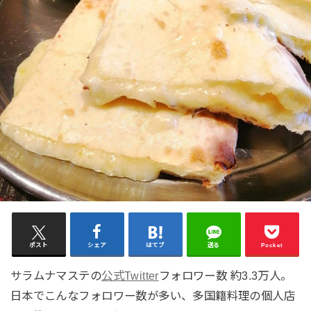
ポスト
シェア
はてブ
送る
Pocket
サラムナマステの
公式Twitter
フォロワー数 約3.3万人。
日本でこんなフォロワー数が多い、多国籍料理の個人店