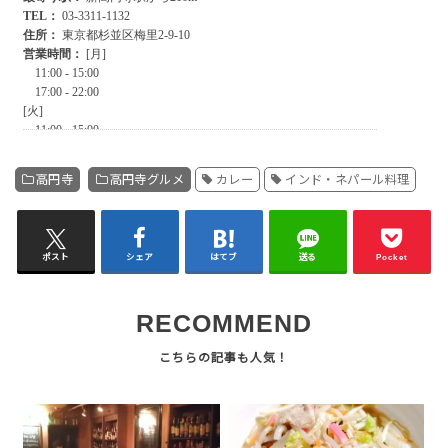
高円寺
高円寺グルメ
カレー
インド・ネパール料理
ポスト
シェア
はてブ
送る
Pocket
RECOMMEND