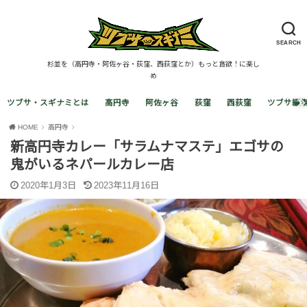
SEARCH
杉並を（高円寺・阿佐ヶ谷・荻窪、西荻窪とか）もっと貪欲！に楽し
め
ツブサ・スギナミとは
高円寺
阿佐ヶ谷
荻窪
西荻窪
ツブサ編
HOME
高円寺
新高円寺カレー「サラムナマステ」エゴサの
鬼がいるネパールカレー店
2020年1月3日
2023年11月16日