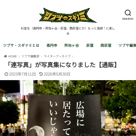
SEARCH
杉並を（高円寺・阿佐ヶ谷・荻窪、西荻窪とか）もっと貪欲！に楽し
め
ツブサ・スギナミとは
高円寺
阿佐ヶ谷
荻窪
西荻窪
ツブサ編
HOME
ツブサ編集部
ライターアーカイブ
「連写真」が写真集になりました【通販】
2023年7月11日
2026年5月30日