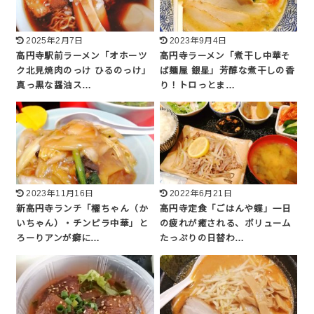
2025年2月7日
2023年9月4日
高円寺駅前ラーメン「オホーツ
高円寺ラーメン「煮干し中華そ
ク北見焼肉のっけ ひるのっけ」
ば麺屋 銀星」芳醇な煮干しの香
真っ黒な醤油ス…
り！トロっとま…
2023年11月16日
2022年6月21日
新高円寺ランチ「櫂ちゃん（か
高円寺定食「ごはんや蝶」一日
いちゃん）・チンピラ中華」と
の疲れが癒される、ボリューム
ろーりアンが癖に…
たっぷりの日替わ…