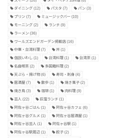
スイーツ
(26)
タイ・ベトナム料理
(6)
ダイニング
(12)
パスタ
(7)
パン
(3)
プリン
(7)
ミュージックバー
(10)
モーニング
(2)
ランチ
(9)
ラーメン
(36)
ワールズエンドガーデン掲載店
(16)
中華・台湾料理
(7)
丼
(1)
伽説いわし
(1)
台湾料理
(1)
台湾茶
(1)
名曲喫茶
(2)
多国籍料理
(2)
天ぷら・揚げ物
(6)
寿司・刺身
(4)
居酒屋
(7)
散歩
(1)
焼き菓子
(2)
焼き鳥
(3)
珈琲
(1)
肉料理
(9)
芸人
(22)
荻窪ランチ
(1)
阿佐ヶ谷ごはん
(1)
阿佐ヶ谷カフェ
(6)
阿佐ヶ谷グルメ
(1)
阿佐ヶ谷居酒屋
(1)
阿佐ヶ谷芸人
(1)
阿佐ヶ谷駅
(1)
阿佐ヶ谷駅周辺
(1)
餃子
(2)