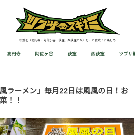
杉並を（高円寺・阿佐ヶ谷・荻窪、西荻窪とか）もっと貪欲！に楽しめ
高円寺
阿佐ヶ谷
荻窪
西荻窪
ツブサ
風ラーメン」毎月22日は風風の日！お
菜！！