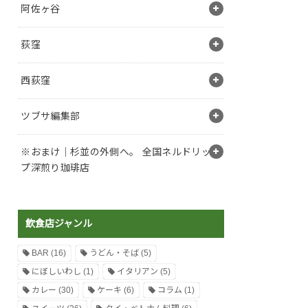
阿佐ヶ谷
荻窪
西荻窪
ツブサ編集部
※おまけ｜杉並の外側へ。 全国ネルドリッ
プ深煎り珈琲店
飲食店ジャンル
BAR
(16)
うどん・そば
(5)
にぼしいわし
(1)
イタリアン
(5)
カレー
(30)
ケーキ
(6)
コラム
(1)