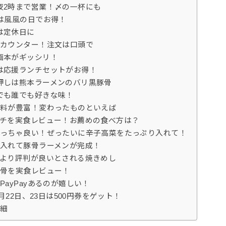
夜2時まで営業！〆の一杯にも
は風風の日でお得！
は定休日に
字カウンター！注文は口頭で
画本がギッシリ！
は応援ランチセットがお得！
押しは熊本ラーメンのバリ黒豚骨
でも誰でも好きな味！
味料が豊富！変わったものといえば
ンチを実食レビュー！お薦めの食べ方は？
めっちゃ良い！ぜったいに辛子高菜をたっぷり入れて！
を入れて豚骨ラーメンが完成！
ンより評判が良いとされる焼きめし
豚骨を実食レビュー！
ayPayあるのが嬉しい！
月22日、23日は500円券をゲット！
詳細