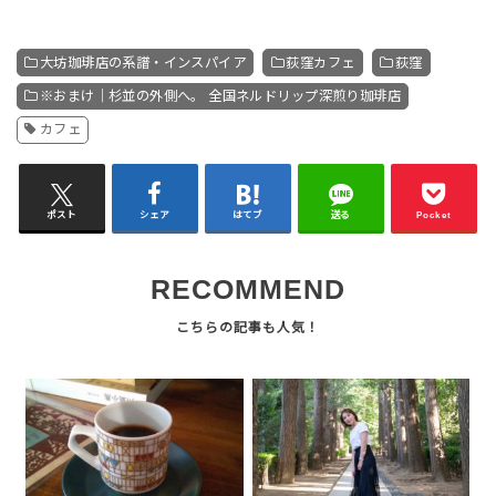
大坊珈琲店の系譜・インスパイア
荻窪カフェ
荻窪
※おまけ｜杉並の外側へ。 全国ネルドリップ深煎り珈琲店
カフェ
ポスト
シェア
はてブ
送る
Pocket
RECOMMEND