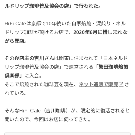
ルドリップ珈琲普及協会の店」で行われた。
HiFi Cafeは京都で10年続いた自家焙煎・深煎り・ネル
ドリップ珈琲が頂けるお店で、
2020年6月に惜しまれな
がら閉店
。
その後
店主の吉川さん
は関東に住まわれて「日本ネルド
リップ珈琲普及協会の店」で運営される
「繁田珈琲焙煎
倶楽部」
に入会。
そこで焙煎された珈琲豆を現在、
ネット通販で販売
さ
れている。
そんなHiFi Cafe（吉川珈琲）が、限定的に復活されると
聞いたので、今回はお店に伺ってきた。