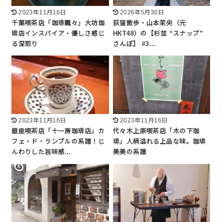
2023年11月16日
2026年5月30日
千葉喫茶店「珈琲飄々」大坊珈
荻窪散歩・山本茉央（元
琲店インスパイア・優しさ感じ
HKT48）の【杉並 “スナップ”
る深煎り
さんぽ】 #3…
2023年11月16日
2023年11月16日
銀座喫茶店「十一房珈琲店」カ
代々木上原喫茶店「木の下珈
フェ・ド・ランブルの系譜！じ
琲」人柄溢れる上品な味。珈琲
んわりした旨味感…
美美の系譜