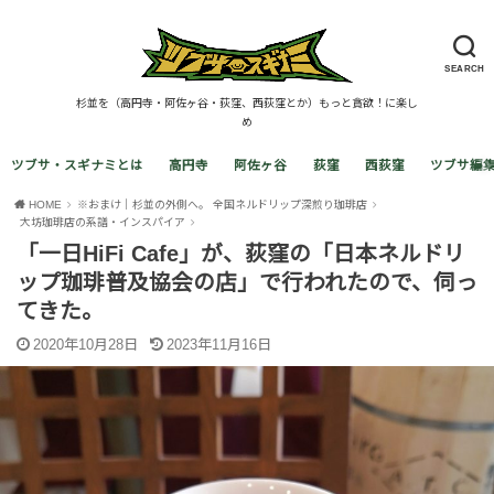
SEARCH
杉並を（高円寺・阿佐ヶ谷・荻窪、西荻窪とか）もっと貪欲！に楽し
め
ツブサ・スギナミとは
高円寺
阿佐ヶ谷
荻窪
西荻窪
ツブサ編
HOME
※おまけ｜杉並の外側へ。 全国ネルドリップ深煎り珈琲店
大坊珈琲店の系譜・インスパイア
「一日HiFi Cafe」が、荻窪の「日本ネルドリ
ップ珈琲普及協会の店」で行われたので、伺っ
てきた。
2020年10月28日
2023年11月16日