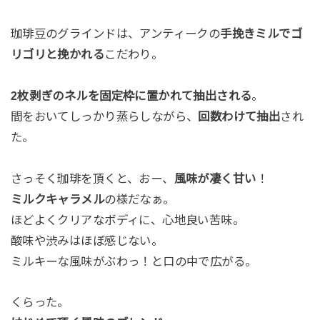
珈琲豆のグラインドは、アンティークの
手挽きミルでゴ
リゴリと挽かれる
こだわり。
2枚剥ぎのネルを固定枠に置かれて抽出される
。
間をおいてしっかり蒸らしながら、
回数わけて抽出
され
た。
さっそく珈琲を頂くと、おー、
風味が凄く甘い
！
ミルクキャラメル
の様だなぁ。
ほどよくクリアなボディに、心地良い苦味。
酸味や渋みはほぼ感じない。
ミルキーな風味がぶわっ！と口の中で広がる。
くらった。