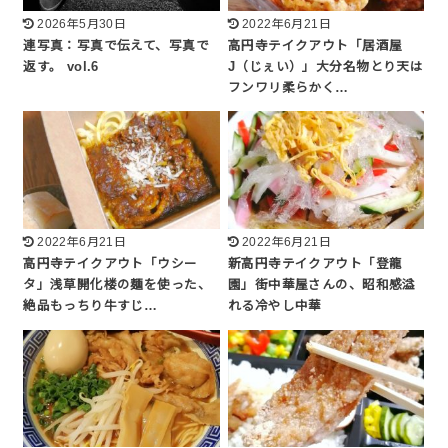
2026年5月30日
2022年6月21日
連写真：写真で伝えて、写真で
高円寺テイクアウト「居酒屋
返す。 vol.6
J（じぇい）」大分名物とり天は
フンワリ柔らかく…
2022年6月21日
2022年6月21日
高円寺テイクアウト「ウシー
新高円寺テイクアウト「登龍
タ」浅草開化楼の麺を使った、
園」街中華屋さんの、昭和感溢
絶品もっちり牛すじ…
れる冷やし中華