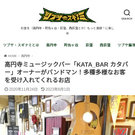
SEARCH
杉並を（高円寺・阿佐ヶ谷・荻窪、西荻窪とか）もっと貪欲！に楽し
め
ツブサ・スギナミとは
高円寺
阿佐ヶ谷
荻窪
西荻窪
ツブサ編
HOME
高円寺
高円寺ミュージックバー「KATA_BAR カタバ
ー」オーナーがバンドマン！多種多様なお客
を受け入れてくれるお店
2020年11月24日
2023年8月1日