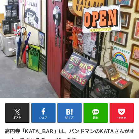
ポスト
シェア
はてブ
送る
Pocket
高円寺「KATA_BAR」は、バンドマンのKATAさんがオ