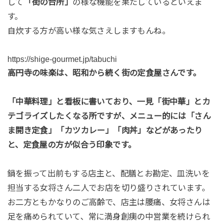
して
「街の台所」
の様な機能を果たしているといえま
す。
自炊する方が高い様な気さえしますもんね。
https://shige-gourmet.jp/tabuchi
高円寺の味楽は、昭和から続く街の定食屋さんです。
「中華料理」と看板に書いており、一見「街中華」とカ
テゴライズしたくなる所ですが、メニュー的には「さん
ま開き定食」「カツカレー」「肉丼」などがあったり
と、定食屋の方が似合う印象です。
鍋を振って出前もする店主と、配膳とお勘定、皿洗いを
担当する女将さん二人でお店を切り盛りされています。
お二方ともかなりのご高齢で、店主は腰痛、女将さんは
足を痛められていて、常に満身創痍の中営業を続けられ