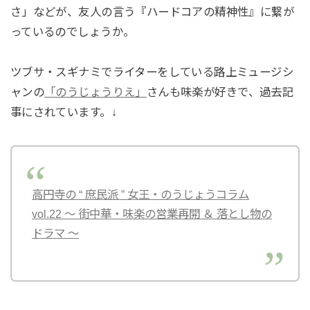
さ」などが、友人の言う『ハードコアの精神性』に繋が
っているのでしょうか。
ツブサ・スギナミでライターをしている路上ミュージシ
ャンの
「のうじょうりえ」
さんも味楽が好きで、過去記
事にされています。↓
高円寺の “ 庶民派 ” 女王・のうじょうコラム
vol.22 ～ 街中華・味楽の営業再開 ＆ 落とし物の
ドラマ ～