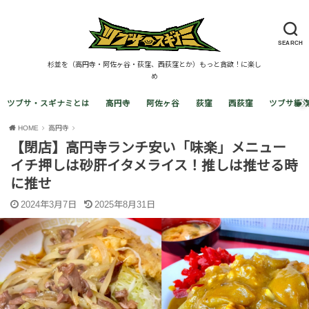
SEARCH
杉並を（高円寺・阿佐ヶ谷・荻窪、西荻窪とか）もっと貪欲！に楽し
め
ツブサ・スギナミとは
高円寺
阿佐ヶ谷
荻窪
西荻窪
ツブサ編
HOME
高円寺
【閉店】高円寺ランチ安い「味楽」メニュー
イチ押しは砂肝イタメライス！推しは推せる時
に推せ
2024年3月7日
2025年8月31日