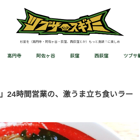
杉並を（高円寺・阿佐ヶ谷・荻窪、西荻窪とか）もっと貪欲！に楽しめ
高円寺
阿佐ヶ谷
荻窪
西荻窪
ツブサ
」24時間営業の、激うま立ち食いラー