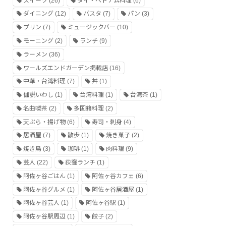
スイーツ
(26)
タイ・ベトナム料理
(6)
ダイニング
(12)
パスタ
(7)
パン
(3)
プリン
(7)
ミュージックバー
(10)
モーニング
(2)
ランチ
(9)
ラーメン
(36)
ワールズエンドガーデン掲載店
(16)
中華・台湾料理
(7)
丼
(1)
伽説いわし
(1)
台湾料理
(1)
台湾茶
(1)
名曲喫茶
(2)
多国籍料理
(2)
天ぷら・揚げ物
(6)
寿司・刺身
(4)
居酒屋
(7)
散歩
(1)
焼き菓子
(2)
焼き鳥
(3)
珈琲
(1)
肉料理
(9)
芸人
(22)
荻窪ランチ
(1)
阿佐ヶ谷ごはん
(1)
阿佐ヶ谷カフェ
(6)
阿佐ヶ谷グルメ
(1)
阿佐ヶ谷居酒屋
(1)
阿佐ヶ谷芸人
(1)
阿佐ヶ谷駅
(1)
阿佐ヶ谷駅周辺
(1)
餃子
(2)