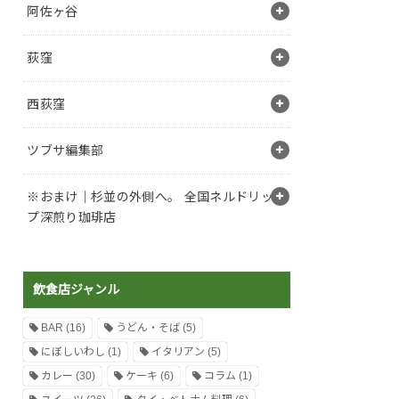
阿佐ヶ谷
荻窪
西荻窪
ツブサ編集部
※おまけ｜杉並の外側へ。 全国ネルドリッ
プ深煎り珈琲店
飲食店ジャンル
BAR
(16)
うどん・そば
(5)
にぼしいわし
(1)
イタリアン
(5)
カレー
(30)
ケーキ
(6)
コラム
(1)