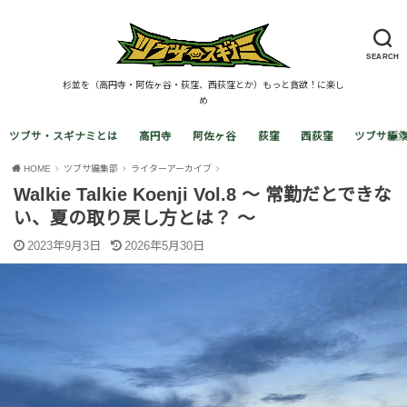
SEARCH
杉並を（高円寺・阿佐ヶ谷・荻窪、西荻窪とか）もっと貪欲！に楽し
め
ツブサ・スギナミとは
高円寺
阿佐ヶ谷
荻窪
西荻窪
ツブサ編
HOME
ツブサ編集部
ライターアーカイブ
Walkie Talkie Koenji Vol.8 〜 常勤だとできな
い、夏の取り戻し方とは？ ～
2023年9月3日
2026年5月30日