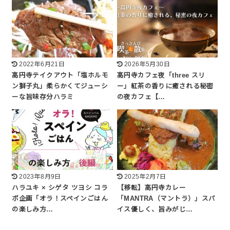
2022年6月21日
2026年5月30日
高円寺テイクアウト「塩ホルモ
高円寺カフェ夜「three スリ
ン獅子丸」柔らかくてジューシ
ー」紅茶の香りに癒される秘密
ーな旨味存分ハラミ
の夜カフェ【…
2023年8月9日
2025年2月7日
ハラユキ × シゲタ ツヨシ コラ
【移転】高円寺カレー
ボ企画「オラ！スペインごはん
「MANTRA（マントラ）」スパ
の楽しみ方…
イス優しく、旨みがじ…