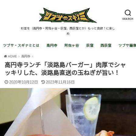
SEARCH
杉並を（高円寺・阿佐ヶ谷・荻窪、西荻窪とか）もっと貪欲！に楽し
め
ツブサ・スギナミとは
高円寺
阿佐ヶ谷
荻窪
西荻窪
ツブサ編
HOME
高円寺
高円寺ランチ「淡路島バーガー」肉厚でシャ
ッキリした、淡路島直送の玉ねぎが旨い！
2020年10月12日
2023年11月16日