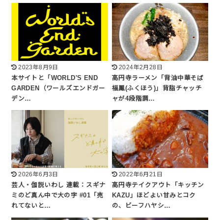
2023年8月9日
2024年2月28日
本サイトと「WORLD'S END
高円寺ラーメン「背油中華そば
GARDEN（ワールズエンドガー
福鳳(ふくほう)」背脂チャッチ
デン…
ャが4段階調…
2026年6月3日
2022年6月21日
芸人・伽説いわし 連載：スギナ
高円寺テイクアウト「キッチン
ミのど真ん中で大の字 #01「売
KAZU」ほどよい甘みとコク
れてないと…
の、ビーフハヤシ…