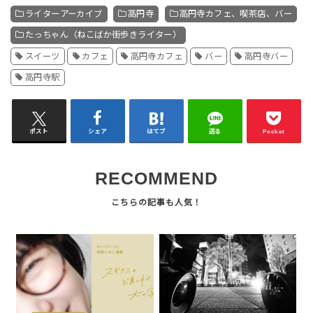
ライターアーカイブ
高円寺
高円寺カフェ、喫茶店、バー
たっちゃん（ねこばか街歩きライター）
スイーツ
カフェ
高円寺カフェ
バー
高円寺バー
高円寺駅
ポスト
シェア
はてブ
送る
Pocket
RECOMMEND