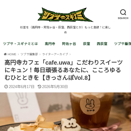
SEARCH
杉並を（高円寺・阿佐ヶ谷・荻窪、西荻窪とか）もっと貪欲！に楽し
め
ツブサ・スギナミとは
高円寺
阿佐ヶ谷
荻窪
西荻窪
ツブサ編
HOME
ツブサ編集部
ライターアーカイブ
高円寺カフェ「cafe.uwa」こだわりスイーツ
にキュン！毎日頑張るあなたに、こころゆる
むひとときを【きっさんぽVol.8】
2024年6月17日
2026年5月30日