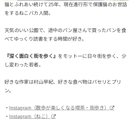
猫とふれあい続けて25年、現在進行形で保護猫のお世話
をするねこバカ人間。
天気のいい公園で、途中のパン屋さんで買ったパンを食
べてゆっくり読書をする時間が好き。
『深く面白く街を歩く』
をモットーに日々街を歩く、少
し変わった若者。
好きな作家は村山早紀、好きな食べ物はパセリとプリ
ン。
・
Instagram（散歩が楽しくなる喫茶・街歩き）
・
Instagram（ねこ）