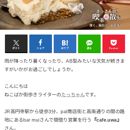
ポスト
シェア
はてブ
送る
Pocket
雨が降ったり暑くなったり、AB型みたいな天気が続きま
すがいかがお過ごしでしょうか。
こんにちは
ねこばか街歩きライターの
たっちゃん
です。
JR高円寺駅から徒歩3分、pal商店街と高南通りの間の路
地にあるbar muiさんで間借り営業を行う
『cafe.uwa』
さん。