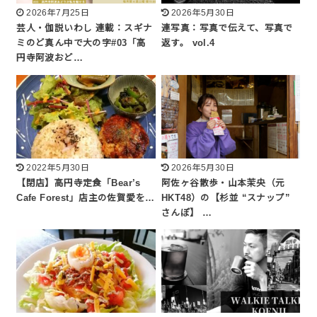
2026年7月25日
2026年5月30日
芸人・伽説いわし 連載：スギナ
連写真：写真で伝えて、写真で
ミのど真ん中で大の字#03「高
返す。 vol.4
円寺阿波おど…
2022年5月30日
2026年5月30日
【閉店】高円寺定食「Bear’s
阿佐ヶ谷散歩・山本茉央（元
Cafe Forest」店主の佐賀愛を…
HKT48）の【杉並 “スナップ”
さんぽ】 …