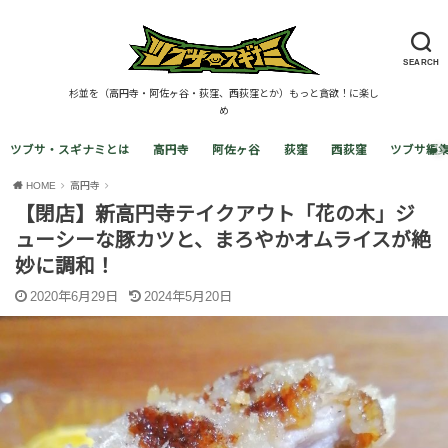
SEARCH
杉並を（高円寺・阿佐ヶ谷・荻窪、西荻窪とか）もっと貪欲！に楽し
め
ツブサ・スギナミとは
高円寺
阿佐ヶ谷
荻窪
西荻窪
ツブサ編
HOME
高円寺
【閉店】新高円寺テイクアウト「花の木」ジ
ューシーな豚カツと、まろやかオムライスが絶
妙に調和！
2020年6月29日
2024年5月20日