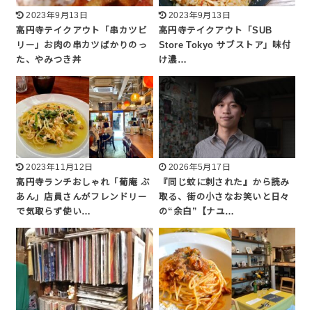
2023年9月13日
2023年9月13日
高円寺テイクアウト「串カツビ
高円寺テイクアウト「SUB
リー」お肉の串カツばかりのっ
Store Tokyo サブストア」味付
た、やみつき丼
け濃…
2023年11月12日
2026年5月17日
高円寺ランチおしゃれ「葡庵 ぶ
『同じ蚊に刺された』から読み
あん」店員さんがフレンドリー
取る、街の小さなお笑いと日々
で気取らず使い…
の“余白”【ナユ…