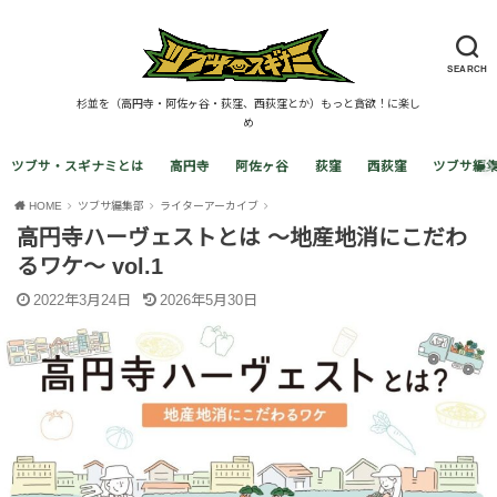
SEARCH
杉並を（高円寺・阿佐ヶ谷・荻窪、西荻窪とか）もっと貪欲！に楽し
め
ツブサ・スギナミとは
高円寺
阿佐ヶ谷
荻窪
西荻窪
ツブサ編
HOME
ツブサ編集部
ライターアーカイブ
高円寺ハーヴェストとは ～地産地消にこだわ
るワケ～ vol.1
2022年3月24日
2026年5月30日