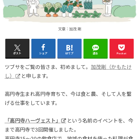
文章：加茂 剛
ポスト
シェア
はてブ
送る
Pocket
ツブサをご覧の皆さま、初めまして。
加茂剛（かもたけ
し）
と申します。
高円寺生まれ高円寺育ちで、今は食と農、そして人を繋
げる仕事をしています。
「高円寺ハーヴェスト」
という名前のイベントを、今
まで高円寺で3回開催しました。
高円寺15～20の飲食店で、地域の食材を使った料理が食