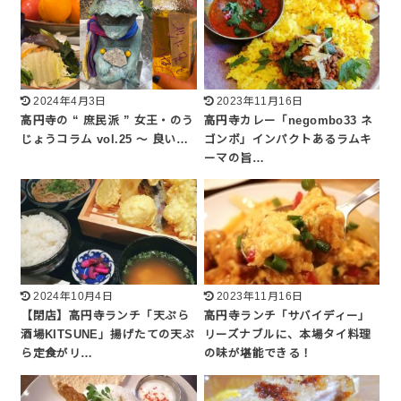
2024年4月3日
2023年11月16日
高円寺の “ 庶民派 ” 女王・のう
高円寺カレー「negombo33 ネ
じょうコラム vol.25 ～ 良い…
ゴンボ」インパクトあるラムキ
ーマの旨…
2024年10月4日
2023年11月16日
【閉店】高円寺ランチ「天ぷら
高円寺ランチ「サバイディー」
酒場KITSUNE」揚げたての天ぷ
リーズナブルに、本場タイ料理
ら定食がリ…
の味が堪能できる！