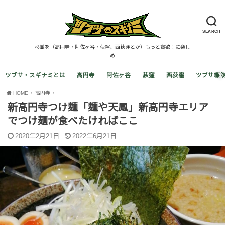
SEARCH
杉並を（高円寺・阿佐ヶ谷・荻窪、西荻窪とか）もっと貪欲！に楽し
め
ツブサ・スギナミとは
高円寺
阿佐ヶ谷
荻窪
西荻窪
ツブサ編
HOME
高円寺
新高円寺つけ麺「麺や天鳳」新高円寺エリア
でつけ麺が食べたければここ
2020年2月21日
2022年6月21日