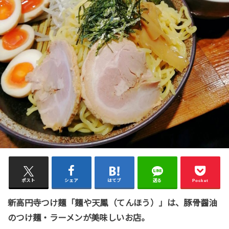
ポスト
シェア
はてブ
送る
Pocket
新高円寺つけ麺「麺や天鳳（てんほう）」は、豚骨醤油
のつけ麺・ラーメンが美味しいお店。