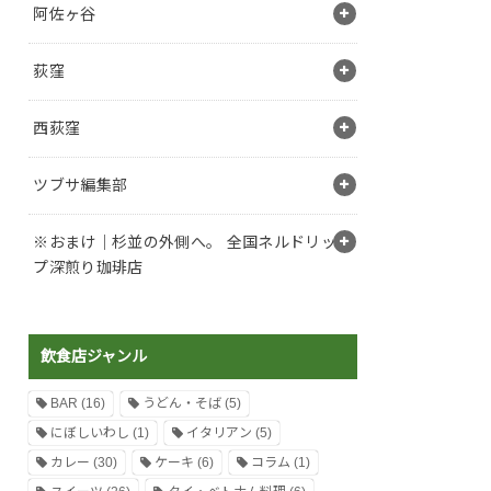
阿佐ヶ谷
荻窪
西荻窪
ツブサ編集部
※おまけ｜杉並の外側へ。 全国ネルドリッ
プ深煎り珈琲店
飲食店ジャンル
BAR
(16)
うどん・そば
(5)
にぼしいわし
(1)
イタリアン
(5)
カレー
(30)
ケーキ
(6)
コラム
(1)