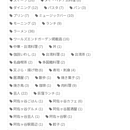
スイーツ
(26)
タイ・ベトナム料理
(6)
ダイニング
(12)
パスタ
(7)
パン
(3)
プリン
(7)
ミュージックバー
(10)
モーニング
(2)
ランチ
(9)
ラーメン
(36)
ワールズエンドガーデン掲載店
(16)
中華・台湾料理
(7)
丼
(1)
伽説いわし
(1)
台湾料理
(1)
台湾茶
(1)
名曲喫茶
(2)
多国籍料理
(2)
天ぷら・揚げ物
(6)
寿司・刺身
(4)
居酒屋
(7)
散歩
(1)
焼き菓子
(2)
焼き鳥
(3)
珈琲
(1)
肉料理
(9)
芸人
(22)
荻窪ランチ
(1)
阿佐ヶ谷ごはん
(1)
阿佐ヶ谷カフェ
(6)
阿佐ヶ谷グルメ
(1)
阿佐ヶ谷居酒屋
(1)
阿佐ヶ谷芸人
(1)
阿佐ヶ谷駅
(1)
阿佐ヶ谷駅周辺
(1)
餃子
(2)