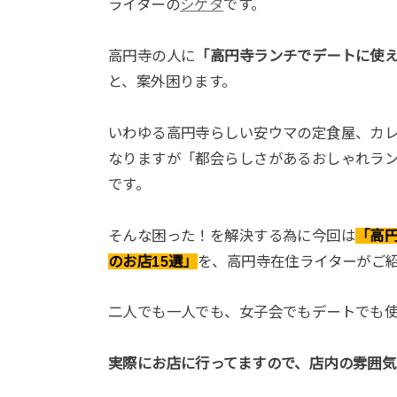
ライターの
シゲタ
です。
高円寺の人に
「高円寺ランチでデートに使
と、案外困ります。
いわゆる高円寺らしい安ウマの定食屋、カ
なりますが「都会らしさがあるおしゃれラ
です。
そんな困った！を解決する為に今回は
「高
のお店15選」
を、高円寺在住ライターがご
二人でも一人でも、女子会でもデートでも
実際にお店に行ってますので、店内の雰囲