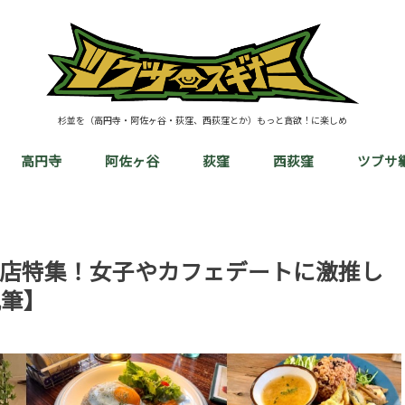
杉並を（高円寺・阿佐ヶ谷・荻窪、西荻窪とか）もっと貪欲！に楽しめ
高円寺
阿佐ヶ谷
荻窪
西荻窪
ツブサ
店特集！女子やカフェデートに激推し
執筆】